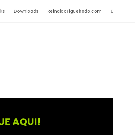
cks
Downloads
ReinaldoFigueiredo.com
UE AQUI!