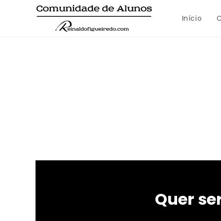
Início
C
Quer s