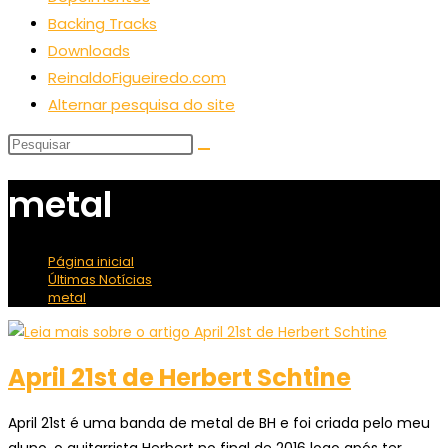
Backing Tracks
Downloads
ReinaldoFigueiredo.com
Alternar pesquisa do site
metal
Página inicial
>
Últimas Notícias
>
metal
April 21st de Herbert Schtine
April 21st é uma banda de metal de BH e foi criada pelo meu