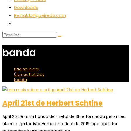
Downloads
ReinaldoFigueiredo.com
Alternar
pesquisa
do
site
banda
Página inicial
>
Últimas Notícias
>
banda
April 21st de Herbert Schtine
April 21st é uma banda de metal de BH e foi criada pelo meu
aluno, o guitarrista Herbert no final de 2016 logo após ter