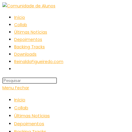
Ir
para
Início
o
Collab
conteúdo
Últimas Notícias
Depoimentos
Backing Tracks
Downloads
ReinaldoFigueiredo.com
Alternar
pesquisa
do
Menu
Fechar
site
Início
Collab
Últimas Notícias
Depoimentos
Backing Tracks