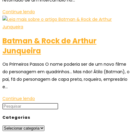
retornado de um intercâmbio no…
April
Continue lendo
21st
de
Herbert
Batman & Rock de Arthur
Schtine
Junqueira
Os Primeiros Passos O nome poderia ser de um novo filme
do personagem em quadrinhos... Mas não! Átila (Batman), o
pai, fã do personagem de capa preta, roqueiro, empresário
e…
Batman
Continue lendo
&
Rock
Categorias
de
Categorias
Arthur